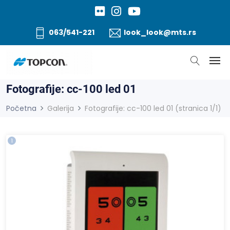
063/541-221
look_look@mts.rs
Fotografije: cc-100 led 01
Početna
Galerija
Fotografije: cc-100 led 01 (stranica 1/1)
1