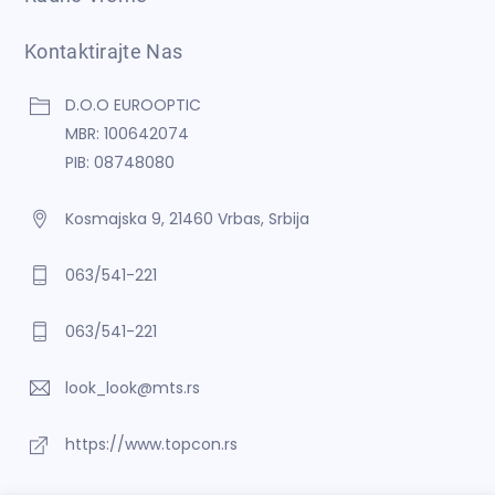
Kontaktirajte Nas
D.O.O EUROOPTIC
MBR: 100642074
PIB: 08748080
Kosmajska 9, 21460 Vrbas, Srbija
063/541-221
063/541-221
look_look@mts.rs
https://www.topcon.rs