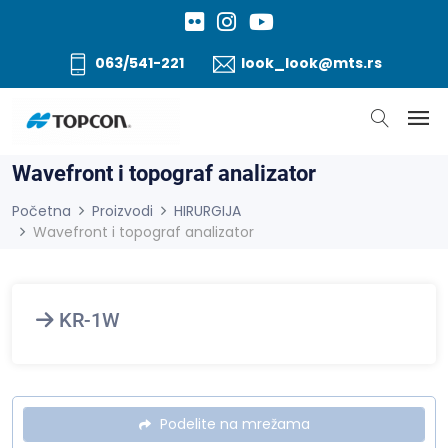
063/541-221
look_look@mts.rs
Wavefront i topograf analizator
Početna
Proizvodi
HIRURGIJA
Wavefront i topograf analizator
KR-1W
Podelite na mrežama